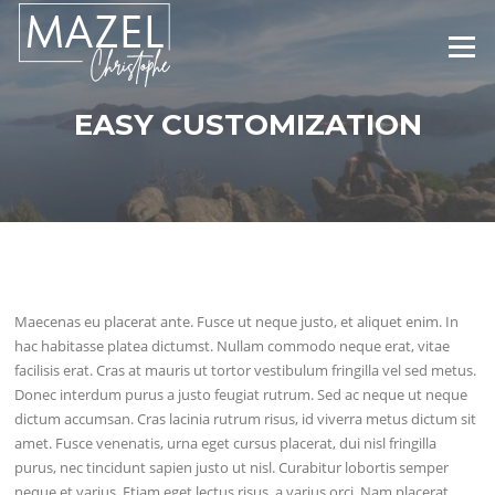
Aller
au
Menu
contenu
EASY CUSTOMIZATION
Maecenas eu placerat ante. Fusce ut neque justo, et aliquet enim. In
hac habitasse platea dictumst. Nullam commodo neque erat, vitae
facilisis erat. Cras at mauris ut tortor vestibulum fringilla vel sed metus.
Donec interdum purus a justo feugiat rutrum. Sed ac neque ut neque
dictum accumsan. Cras lacinia rutrum risus, id viverra metus dictum sit
amet. Fusce venenatis, urna eget cursus placerat, dui nisl fringilla
purus, nec tincidunt sapien justo ut nisl. Curabitur lobortis semper
neque et varius. Etiam eget lectus risus, a varius orci. Nam placerat