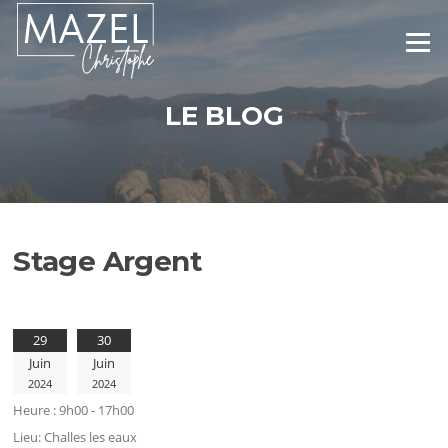
Aller
au
Menu
contenu
LE BLOG
Stage Argent
29
30
Juin
Juin
2024
2024
Heure :
9h00 - 17h00
Lieu:
Challes les eaux