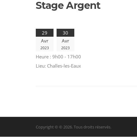
Stage Argent
29
30
Avr
Avr
2023
2023
Heure :
9h00 - 17h00
Lieu:
Challes-les-Eaux
Screenr
Copyright © © 2026. Tous droits réservés.
parallax