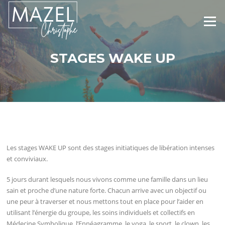
Aller
au
Menu
contenu
STAGES WAKE UP
Les stages WAKE UP sont des stages initiatiques de libération intenses
et conviviaux.
5 jours durant lesquels nous vivons comme une famille dans un lieu
sain et proche d’une nature forte. Chacun arrive avec un objectif ou
une peur à traverser et nous mettons tout en place pour l’aider en
utilisant l’énergie du groupe, les soins individuels et collectifs en
Médecine Symbolique, l’Ennéagramme, le yoga, le sport, le clown, les