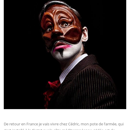
De retour en France je vais vivre chez Cédric, mon pote de l’armée, qui