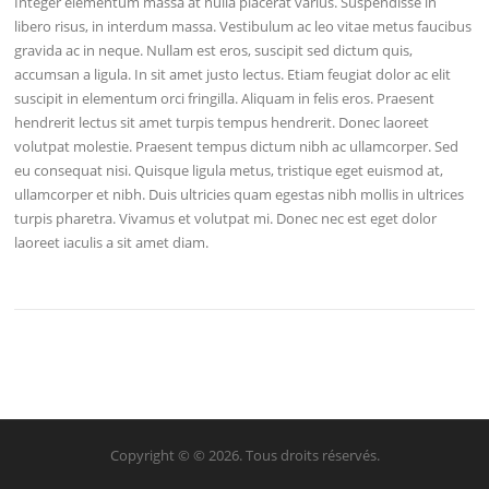
Integer elementum massa at nulla placerat varius. Suspendisse in
libero risus, in interdum massa. Vestibulum ac leo vitae metus faucibus
gravida ac in neque. Nullam est eros, suscipit sed dictum quis,
accumsan a ligula. In sit amet justo lectus. Etiam feugiat dolor ac elit
suscipit in elementum orci fringilla. Aliquam in felis eros. Praesent
hendrerit lectus sit amet turpis tempus hendrerit. Donec laoreet
volutpat molestie. Praesent tempus dictum nibh ac ullamcorper. Sed
eu consequat nisi. Quisque ligula metus, tristique eget euismod at,
ullamcorper et nibh. Duis ultricies quam egestas nibh mollis in ultrices
turpis pharetra. Vivamus et volutpat mi. Donec nec est eget dolor
laoreet iaculis a sit amet diam.
Copyright © © 2026. Tous droits réservés.