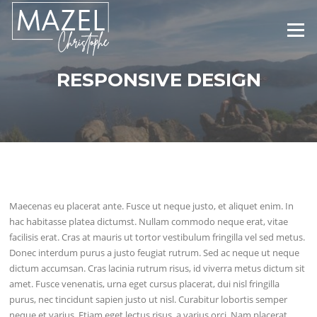
Aller
au
Menu
contenu
RESPONSIVE DESIGN
Maecenas eu placerat ante. Fusce ut neque justo, et aliquet enim. In
hac habitasse platea dictumst. Nullam commodo neque erat, vitae
facilisis erat. Cras at mauris ut tortor vestibulum fringilla vel sed metus.
Donec interdum purus a justo feugiat rutrum. Sed ac neque ut neque
dictum accumsan. Cras lacinia rutrum risus, id viverra metus dictum sit
amet. Fusce venenatis, urna eget cursus placerat, dui nisl fringilla
purus, nec tincidunt sapien justo ut nisl. Curabitur lobortis semper
neque et varius. Etiam eget lectus risus, a varius orci. Nam placerat