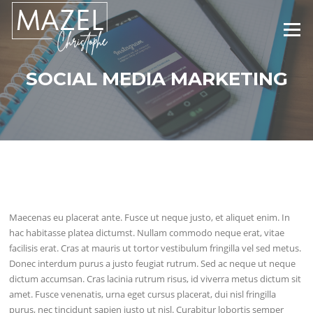
Aller
au
Menu
contenu
SOCIAL MEDIA MARKETING
Maecenas eu placerat ante. Fusce ut neque justo, et aliquet enim. In
hac habitasse platea dictumst. Nullam commodo neque erat, vitae
facilisis erat. Cras at mauris ut tortor vestibulum fringilla vel sed metus.
Donec interdum purus a justo feugiat rutrum. Sed ac neque ut neque
dictum accumsan. Cras lacinia rutrum risus, id viverra metus dictum sit
amet. Fusce venenatis, urna eget cursus placerat, dui nisl fringilla
purus, nec tincidunt sapien justo ut nisl. Curabitur lobortis semper