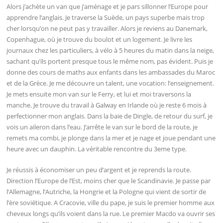
Alors j’achète un van que j’aménage et je pars sillonner l’Europe pour
apprendre l’anglais. Je traverse la Suède, un pays superbe mais trop
cher lorsqu’on ne peut pas y travailler. Alors je reviens au Danemark,
Copenhague, où je trouve du boulot et un logement. Je livre les
journaux chez les particuliers, à vélo à 5 heures du matin dans la neige,
sachant qu’ils portent presque tous le même nom, pas évident. Puis je
donne des cours de maths aux enfants dans les ambassades du Maroc
et de la Grèce. Je me découvre un talent, une vocation: l’enseignement.
Je mets ensuite mon van sur le Ferry, et lui et moi traversons la
manche. Je trouve du travail à Galway en Irlande où je reste 6 mois à
perfectionner mon anglais. Dans la baie de Dingle, de retour du surf, je
vois un aileron dans l’eau. J’arrête le van sur le bord de la route, je
remets ma combi, je plonge dans la mer et je nage et joue pendant une
heure avec un dauphin. La véritable rencontre du 3eme type.
Je réussis à économiser un peu d’argent et je reprends la route.
Direction l’Europe de l’Est, moins cher que le Scandinavie. Je passe par
l’Allemagne, l’Autriche, la Hongrie et la Pologne qui vient de sortir de
l’ère soviétique. A Cracovie, ville du pape, je suis le premier homme aux
cheveux longs qu’ils voient dans la rue. Le premier Macdo va ouvrir ses