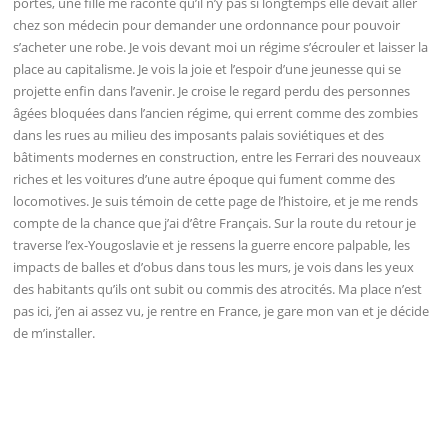
portes, une fille me raconte qu’il n’y pas si longtemps elle devait aller
chez son médecin pour demander une ordonnance pour pouvoir
s’acheter une robe. Je vois devant moi un régime s’écrouler et laisser la
place au capitalisme. Je vois la joie et l’espoir d’une jeunesse qui se
projette enfin dans l’avenir. Je croise le regard perdu des personnes
âgées bloquées dans l’ancien régime, qui errent comme des zombies
dans les rues au milieu des imposants palais soviétiques et des
bâtiments modernes en construction, entre les Ferrari des nouveaux
riches et les voitures d’une autre époque qui fument comme des
locomotives. Je suis témoin de cette page de l’histoire, et je me rends
compte de la chance que j’ai d’être Français. Sur la route du retour je
traverse l’ex-Yougoslavie et je ressens la guerre encore palpable, les
impacts de balles et d’obus dans tous les murs, je vois dans les yeux
des habitants qu’ils ont subit ou commis des atrocités. Ma place n’est
pas ici, j’en ai assez vu, je rentre en France, je gare mon van et je décide
de m’installer.